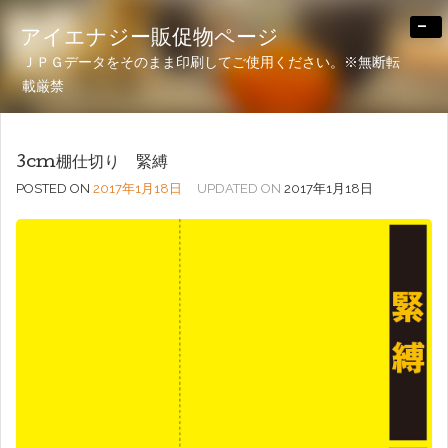
-
アイエナジー販促物ページ
ＪＰＧデータをそのまま印刷してご使用ください。※無断転
載厳禁
3cm棚仕切り 緊縛
POSTED ON
2017年1月18日
UPDATED ON
2017年1月18日