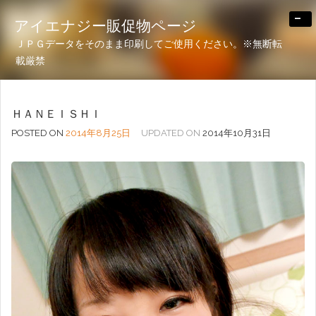
-
アイエナジー販促物ページ
ＪＰＧデータをそのまま印刷してご使用ください。※無断転
載厳禁
ＨＡＮＥＩＳＨＩ
POSTED ON
2014年8月25日
UPDATED ON
2014年10月31日