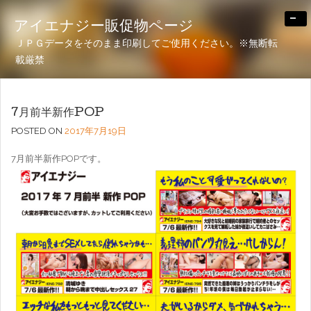
-
アイエナジー販促物ページ
ＪＰＧデータをそのまま印刷してご使用ください。※無断転
載厳禁
7月前半新作POP
POSTED ON
2017年7月19日
7月前半新作POPです。