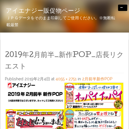
-
アイエナジー販促物ページ
ＪＰＧデータをそのまま印刷してご使用ください。※無断転
載厳禁
2019年2月前半_新作POP_店長リク
エスト
Published
2019年2月4日
at
4055 × 2751
in
2月前半新作POP