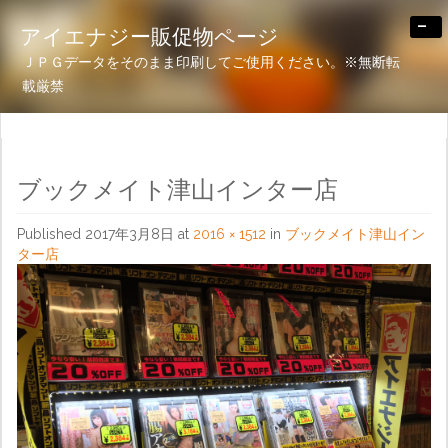
-
アイエナジー販促物ページ
ＪＰＧデータをそのまま印刷してご使用ください。※無断転
載厳禁
ブックメイト津山インター店
Published
2017年3月8日
at
2016 × 1512
in
ブックメイト津山イン
ター店