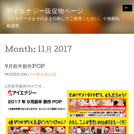
-
アイエナジー販促物ページ
ＪＰＧデータをそのまま印刷してご使用ください。※無断転
載厳禁
Month:
11月 2017
9月前半新作POP
POSTED ON
2017年11月30日
9月前半新作POPです。