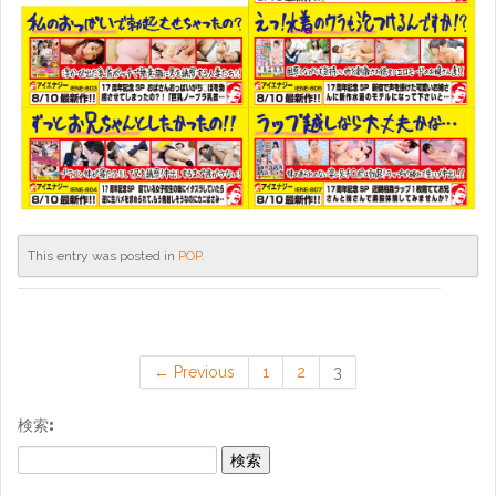
This entry was posted in
POP
.
← Previous
1
2
3
検索: